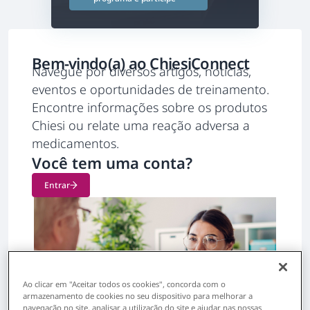
Bem-vindo(a) ao ChiesiConnect
Navegue por diversos artigos, notícias,
eventos e oportunidades de treinamento.
Encontre informações sobre os produtos
Chiesi ou relate uma reação adversa a
medicamentos.
Você tem uma conta?
Entrar
Ao clicar em "Aceitar todos os cookies", concorda com o
armazenamento de cookies no seu dispositivo para melhorar a
navegação no site, analisar a utilização do site e ajudar nas nossas