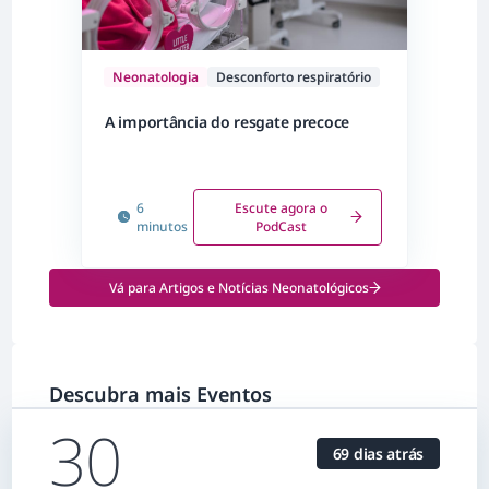
Neonatologia
Desconforto respiratório
A importância do resgate precoce
6
Escute agora o
minutos
PodCast
Vá para Artigos e Notícias Neonatológicos
Descubra mais Eventos
30
69 dias atrás